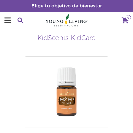
Elige tu objetivo de bienestar
0
KidScents KidCare