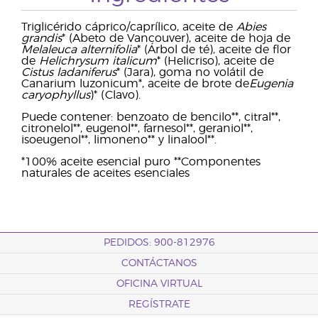
Triglicérido cáprico/caprílico, aceite de
Abies
grandis
* (Abeto de Vancouver), aceite de hoja de
Melaleuca alternifolia
* (Árbol de té), aceite de flor
de
Helichrysum italicum
* (Helicriso), aceite de
Cistus ladaniferus
* (Jara), goma no volátil de
Canarium luzonicum*, aceite de brote de
Eugenia
caryophyllus
)* (Clavo).
Puede contener: benzoato de bencilo**, citral**,
citronelol**, eugenol**, farnesol**, geraniol**,
isoeugenol**, limoneno** y linalool**.
*100% aceite esencial puro **Componentes
naturales de aceites esenciales
PEDIDOS: 900-812976
CONTÁCTANOS
OFICINA VIRTUAL
REGÍSTRATE