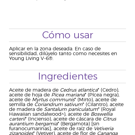
Cómo usar
Aplicar en la zona deseada. En caso de
sensibilidad, dilúyelo tanto como necesites en
Young Living V-6®.
Ingredientes
Aceite de madera de
Cedrus atlantica
* (Cedro),
aceite de hoja de
Picea mariana
* (Pícea negra),
aceite de
Myrtus communis
* (Mirto), aceite de
semilla de
Coriandrum sativum
* (Cilantro), aceite
de madera de
Santalum paniculatum
* (Royal
Hawaiian sandalwood^), aceite de
Boswellia
carterii
* (Incienso), aceite de cáscara de
Citrus
aurantium bergamia
* (Bergamota) [sin
furanocumarinas], aceite de raíz de
Vetiveria
zizanoides
* (Vetiver), aceite de flor de
Cananga