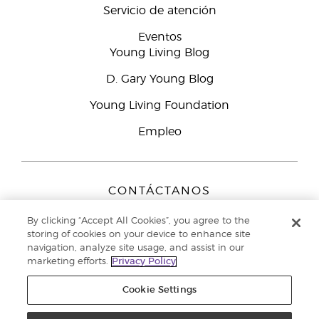
Servicio de atención
Eventos
Young Living Blog
D. Gary Young Blog
Young Living Foundation
Empleo
CONTÁCTANOS
Young Living Europe B.V.
By clicking “Accept All Cookies”, you agree to the
Peizerweg 97
storing of cookies on your device to enhance site
9727 AJ Groningen
navigation, analyze site usage, and assist in our
Netherlands
marketing efforts.
Privacy Policy
Servicio de atención:
900-812976
Cookie Settings
Copyright © 2021 Young Living Essential Oils. Todos los derechos