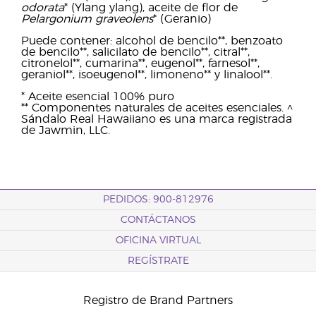
odorata
* (Ylang ylang), aceite de flor de
Pelargonium graveolens
* (Geranio)
Puede contener: alcohol de bencilo**, benzoato
de bencilo**, salicilato de bencilo**, citral**,
citronelol**, cumarina**, eugenol**, farnesol**,
geraniol**, isoeugenol**, limoneno** y linalool**.
* Aceite esencial 100% puro
** Componentes naturales de aceites esenciales. ^
Sándalo Real Hawaiiano es una marca registrada
de Jawmin, LLC.
PEDIDOS: 900-812976
CONTÁCTANOS
OFICINA VIRTUAL
REGÍSTRATE
Registro de Brand Partners