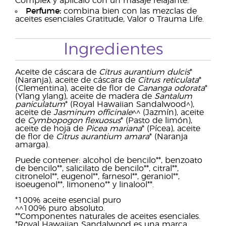
Complex y aplícalo con un masaje relajante.
Perfume:
combina bien con las mezclas de
aceites esenciales Gratitude, Valor o Trauma Life.
Ingredientes
Aceite de cáscara de
Citrus aurantium dulcis
*
(Naranja), aceite de cáscara de
Citrus reticulata
*
(Clementina), aceite de flor de
Cananga odorata
*
(Ylang ylang), aceite de madera de
Santalum
paniculatum
* (Royal Hawaiian Sandalwood^),
aceite de
Jasminum officinale
^^ (Jazmín), aceite
de
Cymbopogon flexuosus
* (Pasto de limón),
aceite de hoja de
Picea mariana
* (Pícea), aceite
de flor de
Citrus aurantium amara
* (Naranja
amarga).
Puede contener: alcohol de bencilo**, benzoato
de bencilo**, salicilato de bencilo**, citral**,
citronelol**, eugenol**, farnesol**, geraniol**,
isoeugenol**, limoneno** y linalool**.
*100% aceite esencial puro
^^100% puro absoluto.
**Componentes naturales de aceites esenciales.
*Royal Hawaiian Sandalwood es una marca