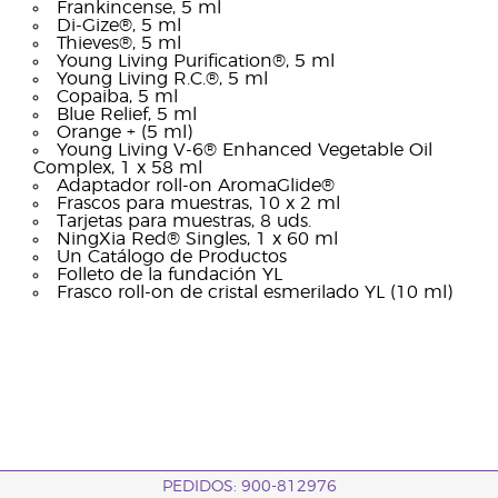
Frankincense, 5 ml
Di-Gize®, 5 ml
Thieves®, 5 ml
Young Living Purification®, 5 ml
Young Living R.C.®, 5 ml
Copaiba, 5 ml
Blue Relief, 5 ml
Orange + (5 ml)
Young Living V-6® Enhanced Vegetable Oil
Complex, 1 x 58 ml
Adaptador roll-on AromaGlide®
Frascos para muestras, 10 x 2 ml
Tarjetas para muestras, 8 uds.
NingXia Red® Singles, 1 x 60 ml
Un Catálogo de Productos
Folleto de la fundación YL
Frasco roll-on de cristal esmerilado YL (10 ml)
PEDIDOS: 900-812976