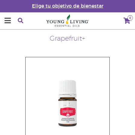
Elige tu objetivo de bienestar
0
Grapefruit+