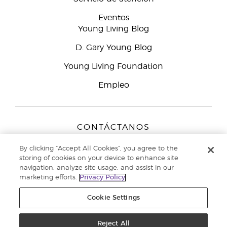
Eventos
Young Living Blog
D. Gary Young Blog
Young Living Foundation
Empleo
CONTÁCTANOS
Young Living Europe B.V.
By clicking “Accept All Cookies”, you agree to the
Peizerweg 97
storing of cookies on your device to enhance site
9727 AJ Groningen
navigation, analyze site usage, and assist in our
Netherlands
marketing efforts.
Privacy Policy
Servicio de atención:
900-812976
Cookie Settings
Copyright © 2021 Young Living Essential Oils. Todos los derechos
reservados. |
Reject All
Política de privacidad