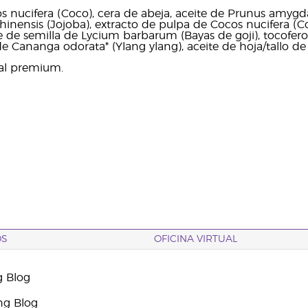
s nucifera (Coco), cera de abeja, aceite de Prunus amygda
nensis (Jojoba), extracto de pulpa de Cocos nucifera (Co
ite de semilla de Lycium barbarum (Bayas de goji), tocoferol
 de Cananga odorata* (Ylang ylang), aceite de hoja/tallo d
ial premium.
OS
OFICINA VIRTUAL
g Blog
ng Blog