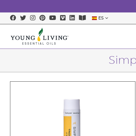
ES
Simpl