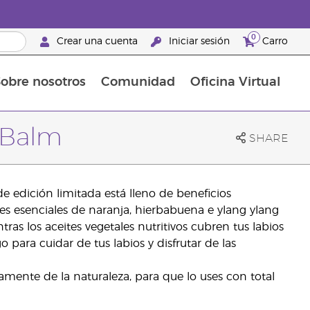
0
Crear una cuenta
Iniciar sesión
Carro
obre nosotros
Comunidad
Oficina Virtual
en el cuidado de la piel
rtete en Brand Partner
Complementos alimenticios
La guía Young Living de complementos alimenticios
Cómo usar los aceites esenciales
Beneficios de un Brand Partner de Young Living
p Balm
SHARE
de edición limitada está lleno de beneficios
ites esenciales de naranja, hierbabuena e ylang ylang
tras los aceites vegetales nutritivos cubren tus labios
para cuidar de tus labios y disfrutar de las
amente de la naturaleza, para que lo uses con total