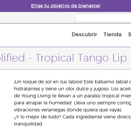
Elige tu objetivo de bienestar
Descubrir
Tienda
S
Acerca de los aceites esenciales
Historia de los aceites esenciales
Guía para difusores de aceites esenciales
Última oportunidad: 50 % de descuento 
Convié
ified - Tropical Tango Li
¡Un toque de sol en tus labios! Este bálsamo labial 
hidratantes y tiene un olor dulce y jugoso. Los ace
de Young Living te llevan a un paraíso tropical mien
para atrapar la humedad. Lleva uno siempre contigo 
vibraciones veraniegas donde quiera que vayas.
¿Y lo mejor de todo? Cada ingrediente viene direct
tranquilidad.