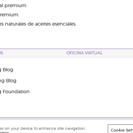
ial premium.
premium.
 naturales de aceites esenciales.
OS
OFICINA VIRTUAL
g Blog
ng Blog
g Foundation
ados. |
Política de privacidad
ies on your device to enhance site navigation,
Cookie Set