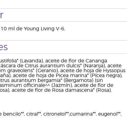
r
n 10 ml de Young Living V-6.
es
tifolia* (Lavanda), aceite de flor de Cananga
 cáscara de Citrus aurantium dulcis* (Naranja), aceite
ium graveolens* (Geranio), aceite de hoja de Hyssopus
spaña), aceite de hoja de Picea marina* (Pícea negra),
Citrus aurantium bergamia* (Bergamota) (sin
asminum officinale^^ (Jazmín), aceite de flor de
sa), aceite de flor de Rosa damascena* (Rosa).
encilo**, citral**, citronelol**,cumarina**, eugenol**,