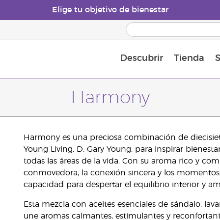
Elige tu objetivo de bienestar
Descubrir
Tienda
S
Acerca de los aceites esenciales
Historia de los aceites esenciales
Guía para difusores de aceites esenciales
Última oportunidad: 50 % de descuento 
Convié
Harmony
Harmony es una preciosa combinación de diecisiet
Young Living, D. Gary Young, para inspirar bienest
todas las áreas de la vida. Con su aroma rico y co
conmovedora, la conexión sincera y los momentos tr
capacidad para despertar el equilibrio interior y am
Esta mezcla con aceites esenciales de sándalo, lavan
une aromas calmantes, estimulantes y reconfortant