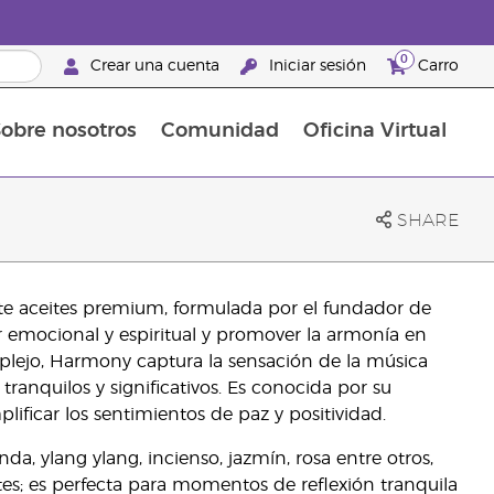
0
Crear una cuenta
Iniciar sesión
Carro
obre nosotros
Comunidad
Oficina Virtual
en el cuidado de la piel
rtete en Brand Partner
Complementos alimenticios
La guía Young Living de complementos alimenticios
Cómo usar los aceites esenciales
Beneficios de un Brand Partner de Young Living
SHARE
e aceites premium, formulada por el fundador de
ar emocional y espiritual y promover la armonía en
mplejo, Harmony captura la sensación de la música
anquilos y significativos. Es conocida por su
plificar los sentimientos de paz y positividad.
da, ylang ylang, incienso, jazmín, rosa entre otros,
es; es perfecta para momentos de reflexión tranquila