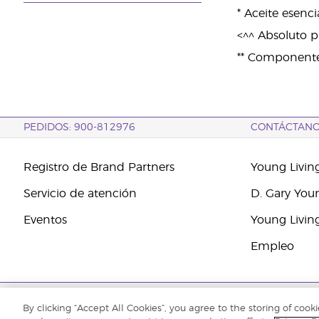
* Aceite esenc
<^^ Absoluto 
** Componentes
PEDIDOS: 900-812976
CONTÁCTAN
Registro de Brand Partners
Young Livin
Servicio de atención
D. Gary You
Eventos
Young Livin
Empleo
Copyright © 2021 Young Living Essential Oils. Todos los derechos reserv
By clicking “Accept All Cookies”, you agree to the storing of cook