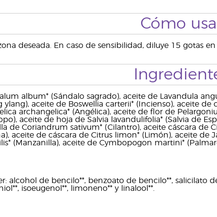
Cómo usa
 zona deseada. En caso de sensibilidad, diluye 15 gotas e
Ingredient
alum album* (Sándalo sagrado), aceite de Lavandula angus
 ylang), aceite de Boswellia carterii* (Incienso), aceite de
elica archangelica* (Angélica), aceite de flor de Pelargon
isopo), aceite de hoja de Salvia lavandulifolia* (Salvia de E
lla de Coriandrum sativum* (Cilantro), aceite cáscara de 
), aceite de cáscara de Citrus limon* (Limón), aceite de J
is* (Manzanilla), aceite de Cymbopogon martini* (Palmaro
 alcohol de bencilo**, benzoato de bencilo**, salicilato de b
niol**, isoeugenol**, limoneno** y linalool**.