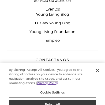
Servicio de atención
Eventos
Young Living Blog
D. Gary Young Blog
Young Living Foundation
Empleo
CONTÁCTANOS
Young Living Europe B.V.
By clicking “Accept All Cookies”, you agree to the
Peizerweg 97
storing of cookies on your device to enhance site
9727 AJ Groningen
navigation, analyze site usage, and assist in our
Netherlands
marketing efforts.
Privacy Policy
Servicio de atención:
900-812976
Cookie Settings
Copyright © 2021 Young Living Essential Oils. Todos los derechos
reservados. |
Reject All
Política de privacidad