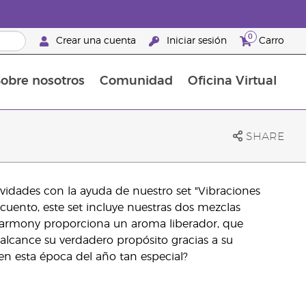
0
Crear una cuenta
Iniciar sesión
Carro
obre nosotros
Comunidad
Oficina Virtual
en el cuidado de la piel
rtete en Brand Partner
Complementos alimenticios
La guía Young Living de complementos alimenticios
Cómo usar los aceites esenciales
Beneficios de un Brand Partner de Young Living
SHARE
avidades con la ayuda de nuestro set "Vibraciones
cuento, este set incluye nuestras dos mezclas
armony proporciona un aroma liberador, que
alcance su verdadero propósito gracias a su
n esta época del año tan especial?