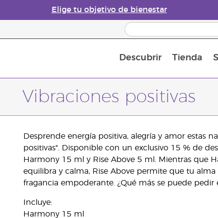
Elige tu objetivo de bienestar
Descubrir
Tienda
S
Acerca de los aceites esenciales
Historia de los aceites esenciales
Guía para difusores de aceites esenciales
Última oportunidad: 50 % de descuento 
Convié
Vibraciones positivas
Desprende energía positiva, alegría y amor estas n
positivas". Disponible con un exclusivo 15 % de des
Harmony 15 ml y Rise Above 5 ml. Mientras que H
equilibra y calma, Rise Above permite que tu alma 
fragancia empoderante. ¿Qué más se puede pedir e
Incluye:
Harmony 15 ml