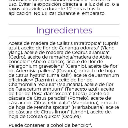
uso. Evitar la exposición directa a la luz del sol o a
rayos ultravioleta durante 12 horas tras la
aplicación. No utilizar durante el embarazo.
Ingredientes
Aceite de madera de Callitris intratropica* (Ciprés
azul), aceite de flor de Cananga odorata* (Ylang
ylang), aceite de madera de Cedrus atlantica*
(Cedro), aceite de rama/hoja/madera de Abies
concolor* (Abeto blanco), aceite de flor de
Pelargonium graveolens* (Geranio), aceite de flor
de Artemisia pallens* (Davana), extracto de hoja
de Citrus hystrix* (Lima kafir), aceite de Jasminum
officinale^^ (Jazmín), aceite de flor de
Chamomilla recutita* (Matricaria), aceite de flor
de Tanacetum annuum* (Tanaceto azul), aceite
de flor de Rosa damascena* (Rosa), aceite de
cáscara de Citrus paradisi* (Pomelo), aceite de
cáscara de Citrus reticulata* (Mandarina), extracto
de hoja de Mentha spicata* (Hierbabuena), aceite
de cáscara de Citrus limon* (Limón), aceite de
hoja de Ocotea quixos* (Ocotea).
Puede contener: alcohol de bencilo**,