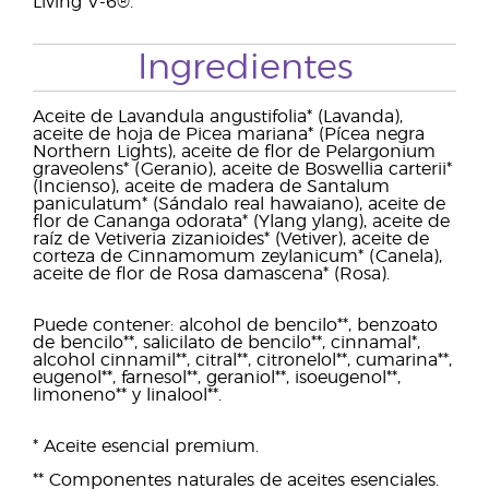
Living V-6®.
Ingredientes
Aceite de Lavandula angustifolia* (Lavanda),
aceite de hoja de Picea mariana* (Pícea negra
Northern Lights), aceite de flor de Pelargonium
graveolens* (Geranio), aceite de Boswellia carterii*
(Incienso), aceite de madera de Santalum
paniculatum* (Sándalo real hawaiano), aceite de
flor de Cananga odorata* (Ylang ylang), aceite de
raíz de Vetiveria zizanioides* (Vetiver), aceite de
corteza de Cinnamomum zeylanicum* (Canela),
aceite de flor de Rosa damascena* (Rosa).
Puede contener: alcohol de bencilo**, benzoato
de bencilo**, salicilato de bencilo**, cinnamal*,
alcohol cinnamil**, citral**, citronelol**, cumarina**,
eugenol**, farnesol**, geraniol**, isoeugenol**,
limoneno** y linalool**.
* Aceite esencial premium.
** Componentes naturales de aceites esenciales.