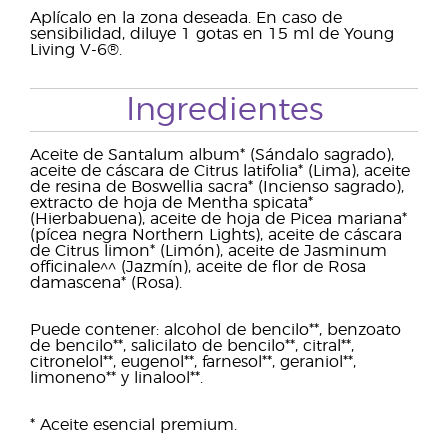
Aplícalo en la zona deseada. En caso de
sensibilidad, diluye 1 gotas en 15 ml de Young
Living V-6®.
Ingredientes
Aceite de Santalum album* (Sándalo sagrado),
aceite de cáscara de Citrus latifolia* (Lima), aceite
de resina de Boswellia sacra* (Incienso sagrado),
extracto de hoja de Mentha spicata*
(Hierbabuena), aceite de hoja de Picea mariana*
(pícea negra Northern Lights), aceite de cáscara
de Citrus limon* (Limón), aceite de Jasminum
officinale^^ (Jazmín), aceite de flor de Rosa
damascena* (Rosa).
Puede contener: alcohol de bencilo**, benzoato
de bencilo**, salicilato de bencilo**, citral**,
citronelol**, eugenol**, farnesol**, geraniol**,
limoneno** y linalool**.
* Aceite esencial premium.