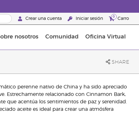
0
Crear una cuenta
Iniciar sesión
Carro
obre nosotros
Comunidad
Oficina Virtual
en el cuidado de la piel
rtete en Brand Partner
Complementos alimenticios
La guía Young Living de complementos alimenticios
Cómo usar los aceites esenciales
Beneficios de un Brand Partner de Young Living
SHARE
romático perenne nativo de China y ha sido apreciado
uave. Estrechamente relacionado con Cinnamon Bark,
te que acentúa los sentimientos de paz y serenidad.
ciado aceite es ideal para crear una atmósfera