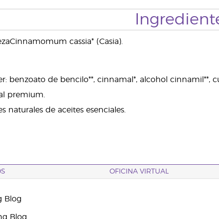
Ingredient
tezaCinnamomum cassia* (Casia).
: benzoato de bencilo**, cinnamal*, alcohol cinnamil**, c
ial premium.
 naturales de aceites esenciales.
OS
OFICINA VIRTUAL
g Blog
ng Blog