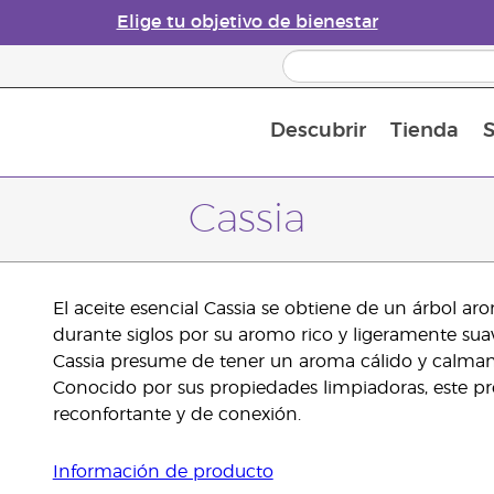
Elige tu objetivo de bienestar
Descubrir
Tienda
S
Acerca de los aceites esenciales
Historia de los aceites esenciales
Guía para difusores de aceites esenciales
Última oportunidad: 50 % de descuento 
Convié
Cassia
El aceite esencial Cassia se obtiene de un árbol a
durante siglos por su aromo rico y ligeramente s
Cassia presume de tener un aroma cálido y calman
Conocido por sus propiedades limpiadoras, este pre
reconfortante y de conexión.
Información de producto