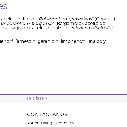
es
 aceite de flor de
Pelargonium graveolens*
(Geranio),
rus aurantium bergamia*
(Bergamota), aceite de
enso sagrado), aceite de raíz de
Valeriana officinalis*
enol**, farnesol**, geraniol**, limoneno** Linalooly
REGÍSTRATE
CONTÁCTANOS
Young Living Europe B.V.