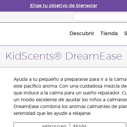
Elige tu objetivo de bienestar
Descubrir
Tienda
S
Acerca de los aceites esenciales
Historia de los aceites esenciales
Guía para difusores de aceites esenciales
Última oportunidad: 50 % de descuento 
Convié
KidScents® DreamEase
Ayuda a tu pequeño a prepararse para ir a la cama
este pacífico aroma. Con una cuidadosa mezcla de 
que induce a la calma para un sueño reparador. C
un modo excelente de ayudar los niños a calmarse d
DreamEase combina los aromas calmantes de plant
serenidad que les ayude a relajarse.
35104
ARTÍCULO NO.