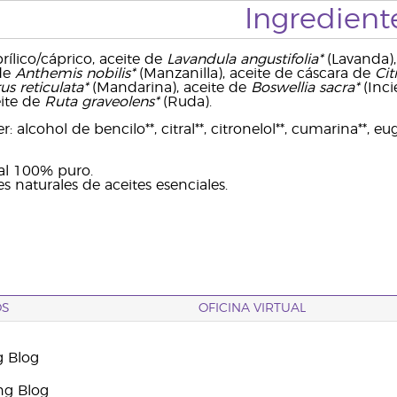
Ingredient
prílico/cáprico, aceite de
Lavandula angustifolia*
(Lavanda),
 de
Anthemis nobilis*
(Manzanilla), aceite de cáscara de
Cit
rus reticulata*
(Mandarina), aceite de
Boswellia sacra*
(Inci
eite de
Ruta graveolens*
(Ruda).
 alcohol de bencilo**, citral**, citronelol**, cumarina**, eug
ial 100% puro.
 naturales de aceites esenciales.
OS
OFICINA VIRTUAL
g Blog
ng Blog