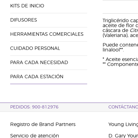
KITS DE INICIO
DIFUSORES
Triglicérido ca
aceite de flor
cáscara de
Cit
HERRAMIENTAS COMERCIALES
(Valeriana), ac
Puede contener:
CUIDADO PERSONAL
linalool**.
* Aceite esenc
PARA CADA NECESIDAD
** Componentes
PARA CADA ESTACIÓN
PEDIDOS: 900-812976
CONTÁCTAN
Registro de Brand Partners
Young Livin
Servicio de atención
D. Gary You