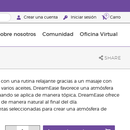
0
Crear una cuenta
Iniciar sesión
Carro
obre nosotros
Comunidad
Oficina Virtual
en el cuidado de la piel
rtete en Brand Partner
Complementos alimenticios
La guía Young Living de complementos alimenticios
Cómo usar los aceites esenciales
Beneficios de un Brand Partner de Young Living
SHARE
 con una rutina relajante gracias a un masaje con
varios aceites, DreamEase favorece una atmósfera
uando se aplica de manera tópica, DreamEase ofrece
e manera natural al final del día.
as seleccionadas para crear una atmósfera de