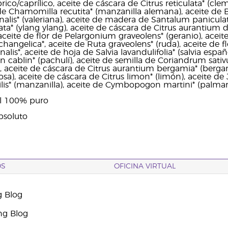
prico/caprílico, aceite de cáscara de Citrus reticulata* (cle
de Chamomilla recutita* (manzanilla alemana), aceite de Bos
inalis* (valeriana), aceite de madera de Santalum panicula
a* (ylang ylang), aceite de cáscara de Citrus aurantium du
aceite de flor de Pelargonium graveolens* (geranio), aceite
hangelica*, aceite de Ruta graveolens* (ruda), aceite de f
nalis*, aceite de hoja de Salvia lavandulifolia* (salvia españ
cablin* (pachulí), aceite de semilla de Coriandrum sati
), aceite de cáscara de Citrus aurantium bergamia* (berga
a), aceite de cáscara de Citrus limon* (limón), aceite de 
is* (manzanilla), aceite de Cymbopogon martini* (palmar
al 100% puro
bsoluto
OS
OFICINA VIRTUAL
g Blog
ng Blog