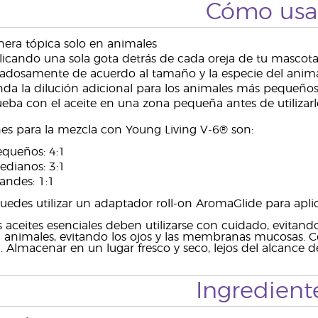
Cómo usa
era tópica solo en animales
icando una sola gota detrás de cada oreja de tu mascot
dadosamente de acuerdo al tamaño y la especie del anima
da la dilución adicional para los animales más pequeños
eba con el aceite en una zona pequeña antes de utilizarl
es para la mezcla con Young Living V-6® son:
queños: 4:1
dianos: 3:1
andes: 1:1
puedes utilizar un adaptador roll-on AromaGlide para aplic
 aceites esenciales deben utilizarse con cuidado, evitando
 animales, evitando los ojos y las membranas mucosas. Co
Almacenar en un lugar fresco y seco, lejos del alcance de
Ingredient