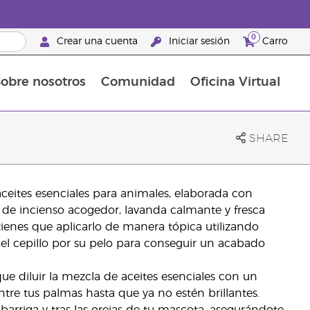
0
Crear una cuenta
Iniciar sesión
Carro
obre nosotros
Comunidad
Oficina Virtual
en el cuidado de la piel
rtete en Brand Partner
Complementos alimenticios
La guía Young Living de complementos alimenticios
Cómo usar los aceites esenciales
Beneficios de un Brand Partner de Young Living
SHARE
eites esenciales para animales, elaborada con
 de incienso acogedor, lavanda calmante y fresca
tienes que aplicarlo de manera tópica utilizando
el cepillo por su pelo para conseguir un acabado
ue diluir la mezcla de aceites esenciales con un
entre tus palmas hasta que ya no estén brillantes.