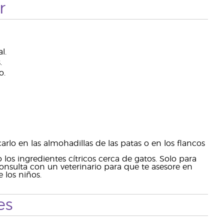
r
a
l.
.
o.
arlo en las almohadillas de las patas o en los flancos
 los ingredientes cítricos cerca de gatos. Solo para
nsulta con un veterinario para que te asesore en
 los niños.
es