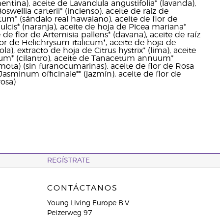
mentina), aceite de Lavandula angustifolia* (lavanda),
wellia carterii* (incienso), aceite de raíz de
tum* (sándalo real hawaiano), aceite de flor de
lcis* (naranja), aceite de hoja de Picea mariana*
 de flor de Artemisia pallens* (davana), aceite de raíz
lor de Helichrysum italicum*, aceite de hoja de
ola), extracto de hoja de Citrus hystrix* (lima), aceite
vum* (cilantro), aceite de Tanacetum annuum*
mota) (sin furanocumarinas), aceite de flor de Rosa
Jasminum officinale** (jazmín), aceite de flor de
osa)
REGÍSTRATE
CONTÁCTANOS
Young Living Europe B.V.
Peizerweg 97