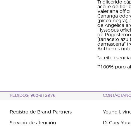
Triglicérido cá
aceite de flor 
Valeriana offic
Cananga odorat
(pícea negra), 
de Angelica arc
Hyssopus offici
de Pogostemon 
(tanaceto azul
damascena* (ros
Anthemis nobil
*aceite esenci
**100% puro a
PEDIDOS: 900-812976
CONTÁCTAN
Registro de Brand Partners
Young Livin
Servicio de atención
D. Gary You