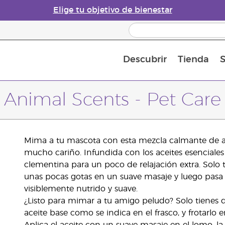
Elige tu objetivo de bienestar
Descubrir
Tienda
S
Acerca de los aceites esenciales
Historia de los aceites esenciales
Guía para difusores de aceites esenciales
Última oportunidad: 50 % de descuento 
Convié
Animal Scents - Pet Care
Mima a tu mascota con esta mezcla calmante de ac
mucho cariño. Infundida con los aceites esenciales
clementina para un poco de relajación extra. Solo 
unas pocas gotas en un suave masaje y luego pasa 
visiblemente nutrido y suave.
¿Listo para mimar a tu amigo peludo? Solo tienes q
aceite base como se indica en el frasco, y frotarlo 