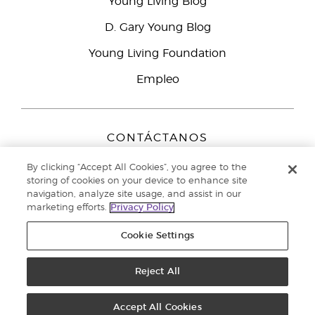
Young Living Blog
D. Gary Young Blog
Young Living Foundation
Empleo
CONTÁCTANOS
Young Living Europe B.V.
By clicking “Accept All Cookies”, you agree to the
Peizerweg 97
storing of cookies on your device to enhance site
9727 AJ Groningen
navigation, analyze site usage, and assist in our
Netherlands
marketing efforts.
Privacy Policy
Servicio de atención:
900-812976
Cookie Settings
Copyright © 2021 Young Living Essential Oils. Todos los derechos
Reject All
reservados. |
Política de privacidad
Accept All Cookies