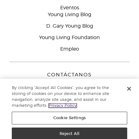
Eventos
Young Living Blog
D. Gary Young Blog
Young Living Foundation
Empleo
CONTÁCTANOS
Young Living Europe B.V.
By clicking “Accept All Cookies”, you agree to the
Peizerweg 97
storing of cookies on your device to enhance site
9727 AJ Groningen
navigation, analyze site usage, and assist in our
Netherlands
marketing efforts.
Privacy Policy
Servicio de atención:
900-812976
Cookie Settings
Copyright © 2021 Young Living Essential Oils. Todos los derechos
reservados. |
Reject All
Política de privacidad