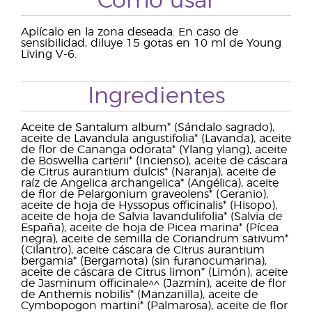
Cómo usar
Aplícalo en la zona deseada. En caso de
sensibilidad, diluye 15 gotas en 10 ml de Young
Living V-6.
Ingredientes
Aceite de Santalum album* (Sándalo sagrado),
aceite de Lavandula angustifolia* (Lavanda), aceite
de flor de Cananga odorata* (Ylang ylang), aceite
de Boswellia carterii* (Incienso), aceite de cáscara
de Citrus aurantium dulcis* (Naranja), aceite de
raíz de Angelica archangelica* (Angélica), aceite
de flor de Pelargonium graveolens* (Geranio),
aceite de hoja de Hyssopus officinalis* (Hisopo),
aceite de hoja de Salvia lavandulifolia* (Salvia de
España), aceite de hoja de Picea marina* (Pícea
negra), aceite de semilla de Coriandrum sativum*
(Cilantro), aceite cáscara de Citrus aurantium
bergamia* (Bergamota) (sin furanocumarina),
aceite de cáscara de Citrus limon* (Limón), aceite
de Jasminum officinale^^ (Jazmín), aceite de flor
de Anthemis nobilis* (Manzanilla), aceite de
Cymbopogon martini* (Palmarosa), aceite de flor