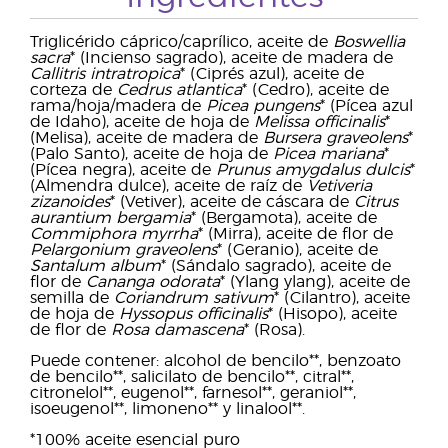
Triglicérido cáprico/caprílico, aceite de
Boswellia
sacra
* (Incienso sagrado), aceite de madera de
Callitris intratropica
* (Ciprés azul), aceite de
corteza de
Cedrus atlantica
* (Cedro), aceite de
rama/hoja/madera de
Picea pungens
* (Pícea azul
de Idaho), aceite de hoja de
Melissa officinalis
*
(Melisa), aceite de madera de
Bursera graveolens
*
(Palo Santo), aceite de hoja de
Picea mariana
*
(Pícea negra), aceite de
Prunus amygdalus dulcis
*
(Almendra dulce), aceite de raíz de
Vetiveria
zizanoides
* (Vetiver), aceite de cáscara de
Citrus
aurantium bergamia
* (Bergamota), aceite de
Commiphora myrrha
* (Mirra), aceite de flor de
Pelargonium graveolens
* (Geranio), aceite de
Santalum album
* (Sándalo sagrado), aceite de
flor de
Cananga odorata
* (Ylang ylang), aceite de
semilla de
Coriandrum sativum
* (Cilantro), aceite
de hoja de
Hyssopus officinalis
* (Hisopo), aceite
de flor de
Rosa damascena
* (Rosa).
Puede contener: alcohol de bencilo**, benzoato
de bencilo**, salicilato de bencilo**, citral**,
citronelol**, eugenol**, farnesol**, geraniol**,
isoeugenol**, limoneno** y linalool**.
*100% aceite esencial puro