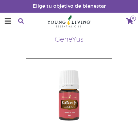
Elige tu objetivo de bienestar
0
GeneYus