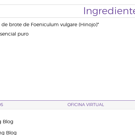
Ingredient
l de brote de Foeniculum vulgare (Hinojo)*
sencial puro
OS
OFICINA VIRTUAL
g Blog
ng Blog