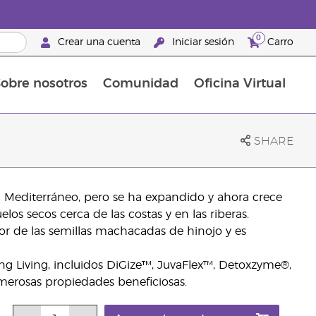
0
Crear una cuenta
Iniciar sesión
Carro
obre nosotros
Comunidad
Oficina Virtual
en el cuidado de la piel
rtete en Brand Partner
Complementos alimenticios
La guía Young Living de complementos alimenticios
Cómo usar los aceites esenciales
Beneficios de un Brand Partner de Young Living
SHARE
l Mediterráneo, pero se ha expandido y ahora crece
s secos cerca de las costas y en las riberas.
or de las semillas machacadas de hinojo y es
 Living, incluidos DiGize™, JuvaFlex™, Detoxzyme®,
merosas propiedades beneficiosas.