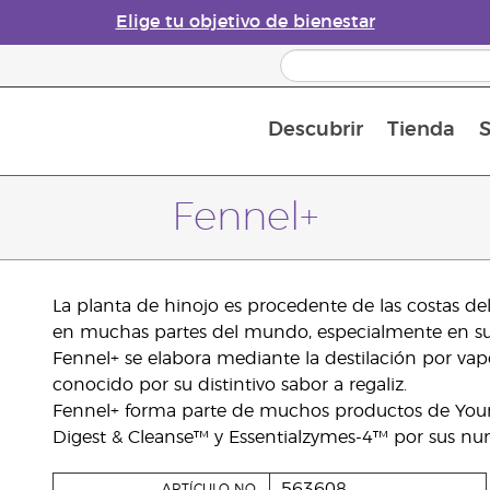
Elige tu objetivo de bienestar
Descubrir
Tienda
S
Acerca de los aceites esenciales
Historia de los aceites esenciales
Guía para difusores de aceites esenciales
Última oportunidad: 50 % de descuento 
Convié
Fennel+
La planta de hinojo es procedente de las costas de
en muchas partes del mundo, especialmente en suelo
Fennel+ se elabora mediante la destilación por vap
conocido por su distintivo sabor a regaliz.
Fennel+ forma parte de muchos productos de Young
Digest & Cleanse™ y Essentialzymes-4™ por sus nu
563608
ARTÍCULO NO.