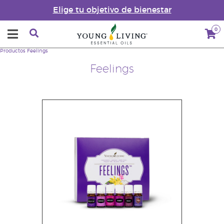
Elige tu objetivo de bienestar
0
Productos
Feelings
Feelings