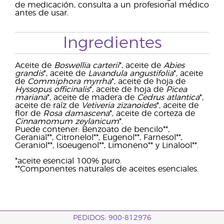
de medicación, consulta a un profesional médico
antes de usar.
Ingredientes
Aceite de
Boswellia carterii
*, aceite de
Abies
grandis
*, aceite de
Lavandula angustifolia
*, aceite
de
Commiphora myrrha
*, aceite de hoja de
Hyssopus officinalis
*, aceite de hoja de
Picea
mariana
*, aceite de madera de
Cedrus atlantica
*,
aceite de raíz de
Vetiveria zizanoides
*, aceite de
flor de
Rosa damascena
*, aceite de corteza de
Cinnamomum zeylanicum
*.
Puede contener: Benzoato de bencilo**,
Geranial**, Citronelol**, Eugenol**, Farnesol**,
Geraniol**, Isoeugenol**, Limoneno** y Linalool**.
*aceite esencial 100% puro.
**Componentes naturales de aceites esenciales.
PEDIDOS: 900-812976