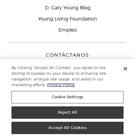
D. Gary Young Blog
Young Living Foundation
Empleo
CONTÁCTANOS
Young Living Europe B.V.
By clicking “Accept All Cookies”, you agree to the
Peizerweg 97
storing of cookies on your device to enhance site
9727 AJ Groningen
navigation, analyze site usage, and assist in our
Netherlands
marketing efforts.
Privacy Policy
Servicio de atención:
900-812976
Cookie Settings
Copyright © 2021 Young Living Essential Oils. Todos los derechos
reservados. |
Reject All
Política de privacidad
Accept All Cookies