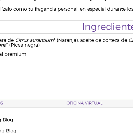
lízalo como tu fragancia personal, en especial durante los 
Ingredient
cara de
Citrus aurantium
* (Naranja), aceite de corteza de
C
ana
* (Pícea negra).
ial premium.
OS
OFICINA VIRTUAL
g Blog
ng Blog