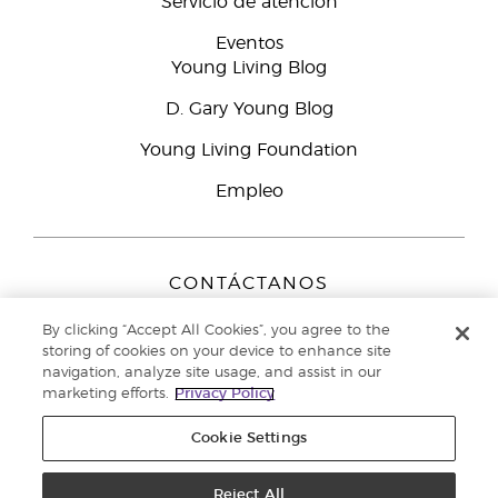
Servicio de atención
Eventos
Young Living Blog
D. Gary Young Blog
Young Living Foundation
Empleo
CONTÁCTANOS
Young Living Europe B.V.
By clicking “Accept All Cookies”, you agree to the
Peizerweg 97
storing of cookies on your device to enhance site
9727 AJ Groningen
navigation, analyze site usage, and assist in our
Netherlands
marketing efforts.
Privacy Policy
Servicio de atención:
900-812976
Cookie Settings
Copyright © 2021 Young Living Essential Oils. Todos los derechos
reservados. |
Reject All
Política de privacidad