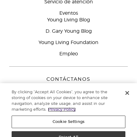
Servicio de atención
Eventos
Young Living Blog
D. Gary Young Blog
Young Living Foundation
Empleo
CONTÁCTANOS
Young Living Europe B.V.
By clicking “Accept All Cookies”, you agree to the
Peizerweg 97
storing of cookies on your device to enhance site
9727 AJ Groningen
navigation, analyze site usage, and assist in our
Netherlands
marketing efforts.
Privacy Policy
Servicio de atención:
900-812976
Cookie Settings
Copyright © 2021 Young Living Essential Oils. Todos los derechos