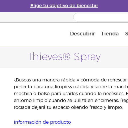
Elige tu objetivo de bienestar
Descubrir
Tienda
S
Acerca de los aceites esenciales
Historia de los aceites esenciales
Guía para difusores de aceites esenciales
Última oportunidad: 50 % de descuento 
Convié
Thieves® Spray
¿Buscas una manera rápida y cómoda de refrescar p
perfecta para una limpieza rápida y sobre la marc
mochila o bolso para usarlos cuando lo necesites.
entorno limpio cuando se utiliza en encimeras, freg
rociada dejará tu espacio oliendo fresco y limpio.
Información de producto