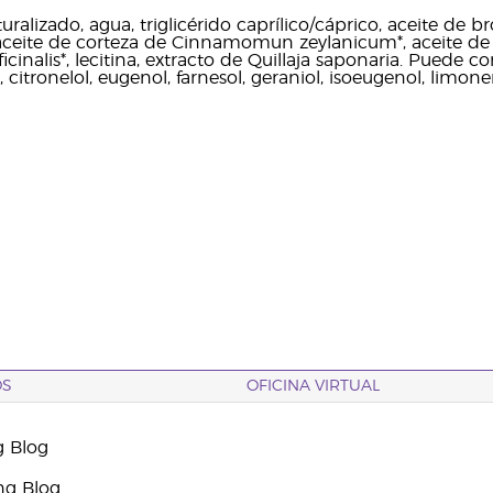
ralizado, agua, triglicérido caprílico/cáprico, aceite de 
 aceite de corteza de Cinnamomun zeylanicum*, aceite de h
cinalis*, lecitina, extracto de Quillaja saponaria. Puede 
l, citronelol, eugenol, farnesol, geraniol, isoeugenol, limone
OS
OFICINA VIRTUAL
g Blog
ng Blog