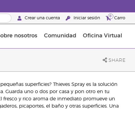
0
Crear una cuenta
Iniciar sesión
Carro
obre nosotros
Comunidad
Oficina Virtual
en el cuidado de la piel
rtete en Brand Partner
Complementos alimenticios
La guía Young Living de complementos alimenticios
Cómo usar los aceites esenciales
Beneficios de un Brand Partner de Young Living
SHARE
equeñas superficies? Thieves Spray es la solución
ha. Guarda uno o dos por casa y pon otro en tu
 El fresco y rico aroma de inmediato promueve un
aderos, picaportes, el baño y otras superficies. Una