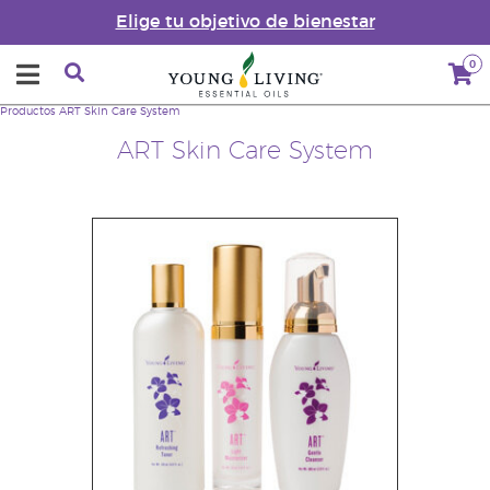
Elige tu objetivo de bienestar
0
Productos
ART Skin Care System
ART Skin Care System