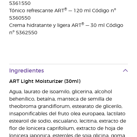
5361550
®
Tónico refrescante ART
— 120 ml Código nº
5360550
®
Crema hidratante y ligera ART
— 30 ml Código
nº 5362550
Ingredientes
ART Light Moisturizer (30ml)
Agua, laurato de isoamilo, glicerina, alcohol
behenílico, betaína, manteca de semilla de
theobroma grandiflorum, estearato de glicerilo,
insaponificables del fruto olea europaea, lactilato
estearoil de sodio, escualano, lecitina, extracto de
flor de lonicera caprifolium, extracto de hoja de
lonicera japonica, esteroles de soja glicina, goma