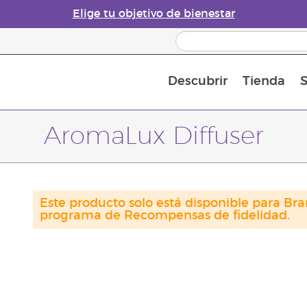
Elige tu objetivo de bienestar
Descubrir
Tienda
S
Acerca de los aceites esenciales
Historia de los aceites esenciales
Guía para difusores de aceites esenciales
Última oportunidad: 50 % de descuento 
Convié
AromaLux Diffuser
Este producto solo está disponible para Bra
programa de Recompensas de fidelidad.