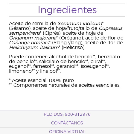
Ingredientes
Aceite de semilla de
Sesamum indicum
*
(Sésamo), aceite de hoja/fruto/tallo de
Cupressus
sempervirens
* (Ciprés), aceite de hoja de
Origanum majorana
* (Orégano), aceite de flor de
Cananga odorata
* (Ylang ylang), aceite de flor de
Helichrysum italicum
* (Helicriso).
Puede contener: alcohol de bencilo**, benzoato
de bencilo**, salicilato de bencilo**, citral**,
eugenol**, farnesol**, geraniol**, isoeugenol**,
limoneno** y linalool**.
* Aceite esencial 100% puro.
** Componentes naturales de aceites esenciales.
PEDIDOS: 900-812976
CONTÁCTANOS
OFICINA VIRTUAL