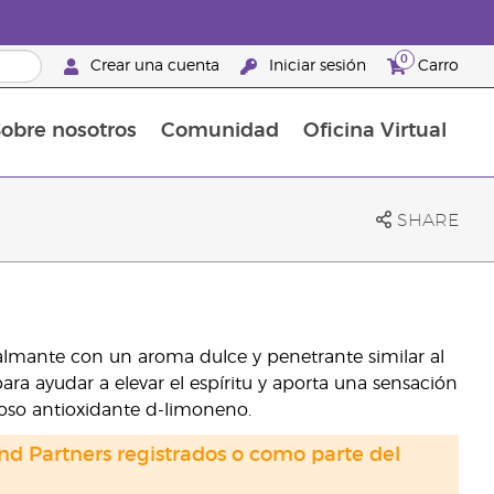
0
Crear una cuenta
Iniciar sesión
Carro
obre nosotros
Comunidad
Oficina Virtual
en el cuidado de la piel
rtete en Brand Partner
Complementos alimenticios
La guía Young Living de complementos alimenticios
Cómo usar los aceites esenciales
Beneficios de un Brand Partner de Young Living
SHARE
 calmante con un aroma dulce y penetrante similar al
ara ayudar a elevar el espíritu y aporta una sensación
oso antioxidante d-limoneno.
nd Partners registrados o como parte del