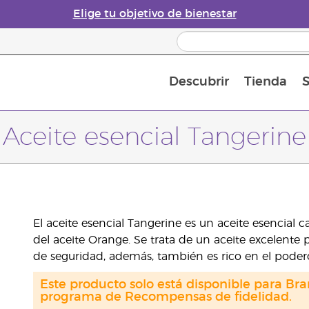
Elige tu objetivo de bienestar
Descubrir
Tienda
S
Acerca de los aceites esenciales
Historia de los aceites esenciales
Guía para difusores de aceites esenciales
Última oportunidad: 50 % de descuento 
Convié
Aceite esencial Tangerine
El aceite esencial Tangerine es un aceite esencial
del aceite Orange. Se trata de un aceite excelente p
de seguridad, además, también es rico en el poder
Este producto solo está disponible para Bra
programa de Recompensas de fidelidad.