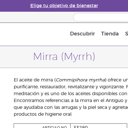
Elige tu objetivo de bienestar
Descubrir
Tienda
S
Acerca de los aceites esenciales
Historia de los aceites esenciales
Guía para difusores de aceites esenciales
Última oportunidad: 50 % de descuento 
Convié
Mirra (Myrrh)
El aceite de mirra (
Commipihora myrrha
) ofrece 
purificante, restaurador, revitalizante y vigorizan
meditación y es uno de los aceites disponibles co
Encontramos referencias a la mirra en el Antiguo y 
que ayudaba con las arrugas y la piel seca y agriet
productos de higiene oral.
33280
ARTÍCULO NO.