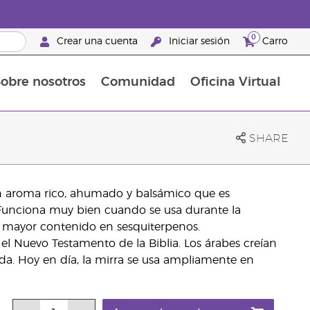
0
Crear una cuenta
Iniciar sesión
Carro
obre nosotros
Comunidad
Oficina Virtual
en el cuidado de la piel
rtete en Brand Partner
Complementos alimenticios
La guía Young Living de complementos alimenticios
Cómo usar los aceites esenciales
Beneficios de un Brand Partner de Young Living
SHARE
un aroma rico, ahumado y balsámico que es
te. Funciona muy bien cuando se usa durante la
n mayor contenido en sesquiterpenos.
el Nuevo Testamento de la Biblia. Los árabes creían
ada. Hoy en día, la mirra se usa ampliamente en