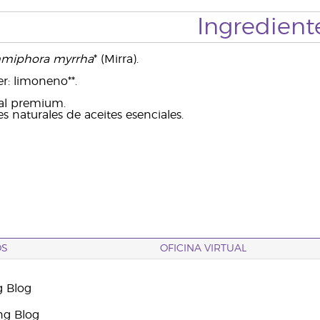
Ingredient
miphora myrrha
* (Mirra).
r: limoneno**.
ial premium.
 naturales de aceites esenciales.
OS
OFICINA VIRTUAL
g Blog
ng Blog