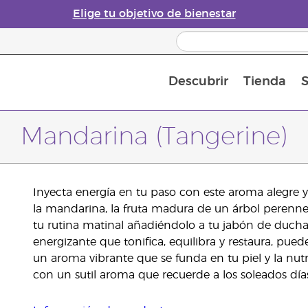
Elige tu objetivo de bienestar
Descubrir
Tienda
S
Acerca de los aceites esenciales
Historia de los aceites esenciales
Guía para difusores de aceites esenciales
Última oportunidad: 50 % de descuento 
Convié
Mandarina (Tangerine)
Inyecta energía en tu paso con este aroma alegre y 
la mandarina, la fruta madura de un árbol perenne 
tu rutina matinal añadiéndolo a tu jabón de ducha 
energizante que tonifica, equilibra y restaura, pu
un aroma vibrante que se funda en tu piel y la nutr
con un sutil aroma que recuerde a los soleados día