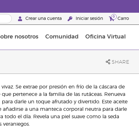
0
Crear una cuenta
Iniciar sesión
Carro
obre nosotros
Comunidad
Oficina Virtual
en el cuidado de la piel
rtete en Brand Partner
Complementos alimenticios
La guía Young Living de complementos alimenticios
Cómo usar los aceites esenciales
Beneficios de un Brand Partner de Young Living
SHARE
vivaz. Se extrae por presión en frío de la cáscara de
que pertenece a la familia de las rutáceas. Renueva
para darle un toque afrutado y divertido. Este aceite
ede añadirse a una manteca corporal neutra para darle
a todo el día. Revela una piel suave como la seda
s veraniegos.