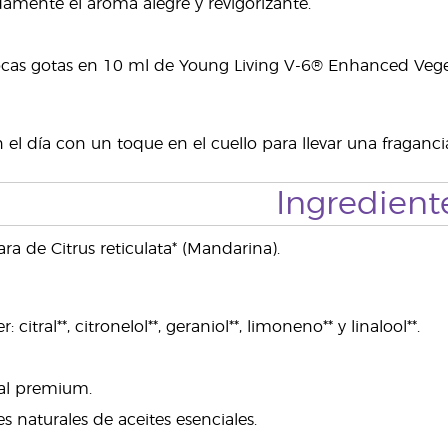
amente el aroma alegre y revigorizante.
ocas gotas en 10 ml de Young Living V-6® Enhanced Veg
el día con un toque en el cuello para llevar una fragancia
Ingredient
ra de Citrus reticulata* (Mandarina).
citral**, citronelol**, geraniol**, limoneno** y linalool**.
ial premium.
 naturales de aceites esenciales.