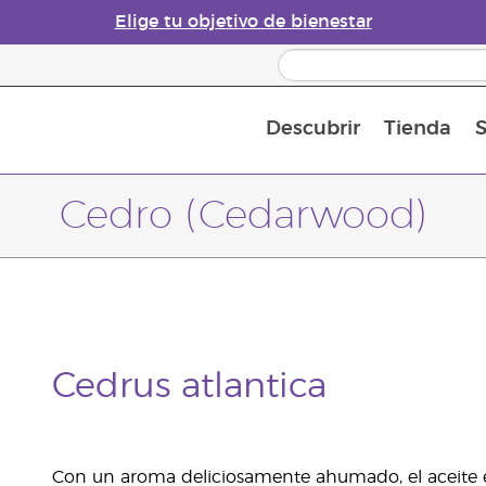
Elige tu objetivo de bienestar
Descubrir
Tienda
S
Acerca de los aceites esenciales
Historia de los aceites esenciales
Guía para difusores de aceites esenciales
Última oportunidad: 50 % de descuento 
Convié
Cedro (Cedarwood)
Cedrus atlantica
Con un aroma deliciosamente ahumado, el aceite 