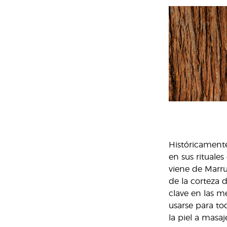
Históricamente
en sus rituale
viene de Marru
de la corteza 
clave en las m
usarse para to
la piel a masa