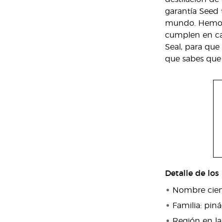
garantía Seed 
mundo. Hemos i
cumplen en cad
Seal, para que
que sabes que 
Detalle de los
Nombre cient
Familia: pin
Región en la