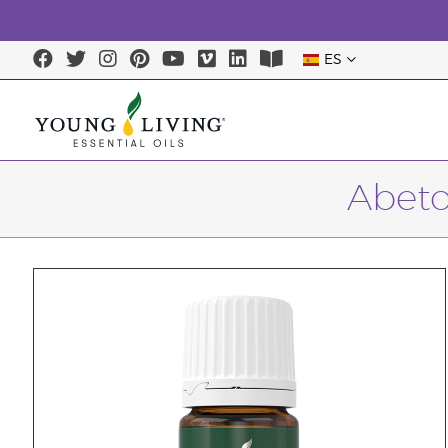
ES
Abeto