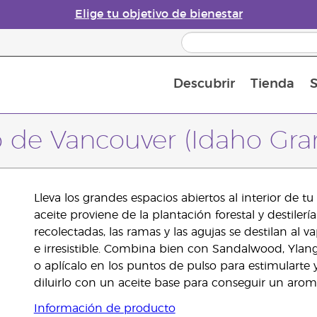
Elige tu objetivo de bienestar
Descubrir
Tienda
S
Acerca de los aceites esenciales
Historia de los aceites esenciales
Guía para difusores de aceites esenciales
Última oportunidad: 50 % de descuento 
Convié
 de Vancouver (Idaho Gran
Lleva los grandes espacios abiertos al interior de t
aceite proviene de la plantación forestal y destiler
recolectadas, las ramas y las agujas se destilan al 
e irresistible. Combina bien con Sandalwood, Ylang
o aplícalo en los puntos de pulso para estimularte y
diluirlo con un aceite base para conseguir un aroma
Información de producto