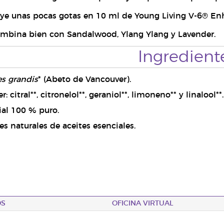
uye unas pocas gotas en 10 ml de Young Living V-6® E
ombina bien con Sandalwood, Ylang Ylang y Lavender.
Ingredient
s grandis
* (Abeto de Vancouver).
 citral**, citronelol**, geraniol**, limoneno** y linalool**.
ial 100 % puro.
 naturales de aceites esenciales.
OS
OFICINA VIRTUAL