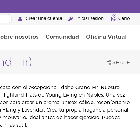
0
Crear una cuenta
Iniciar sesión
Carro
obre nosotros
Comunidad
Oficina Virtual
en el cuidado de la piel
rtete en Brand Partner
Complementos alimenticios
La guía Young Living de complementos alimenticios
Cómo usar los aceites esenciales
Beneficios de un Brand Partner de Young Living
d Fir)
SHARE
u casa con el excepcional Idaho Grand Fir. Nuestro
ía Highland Flats de Young Living en Naples. Una vez
vapor para crear un aroma unisex, cálido, reconfortante
 Ylang y Lavender. Crea tu propia fragancia personal
 motivarte, ideal antes de hacer ejercicio. Puedes
 más sutil.