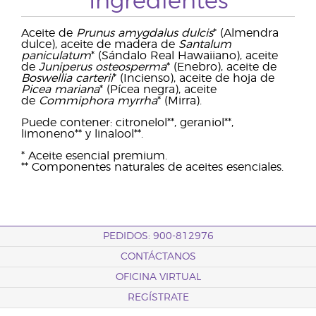
Ingredientes
Aceite de
Prunus amygdalus dulcis
* (Almendra
dulce), aceite de madera de
Santalum
paniculatum
* (Sándalo Real Hawaiiano), aceite
de
Juniperus osteosperma
* (Enebro), aceite de
Boswellia carterii
* (Incienso), aceite de hoja de
Picea mariana
* (Pícea negra), aceite
de
Commiphora myrrha
* (Mirra).
Puede contener: citronelol**, geraniol**,
limoneno** y linalool**.
* Aceite esencial premium.
** Componentes naturales de aceites esenciales.
PEDIDOS: 900-812976
CONTÁCTANOS
OFICINA VIRTUAL
REGÍSTRATE