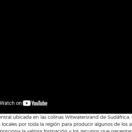
ntral ubicada en las colinas Witwatersrand de Sudáfrica, 
es locales por toda la región para producir algunos de los 
porciona la valiosa formación y los recursos que necesita