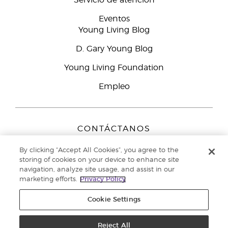
Servicio de atención
Eventos
Young Living Blog
D. Gary Young Blog
Young Living Foundation
Empleo
CONTÁCTANOS
Young Living Europe B.V.
By clicking “Accept All Cookies”, you agree to the
Peizerweg 97
storing of cookies on your device to enhance site
9727 AJ Groningen
navigation, analyze site usage, and assist in our
Netherlands
marketing efforts.
Privacy Policy
Servicio de atención:
900-812976
Cookie Settings
Copyright © 2021 Young Living Essential Oils. Todos los derechos
reservados. |
Reject All
Política de privacidad