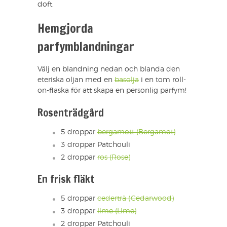
doft.
Hemgjorda
parfymblandningar
Välj en blandning nedan och blanda den
eteriska oljan med en
basolja
i en tom roll-
on-flaska för att skapa en personlig parfym!
Rosenträdgård
5 droppar
bergamott (Bergamot)
3 droppar Patchouli
2 droppar
ros (Rose)
En frisk fläkt
5 droppar
cederträ (Cedarwood)
3 droppar
lime (Lime)
2 droppar Patchouli