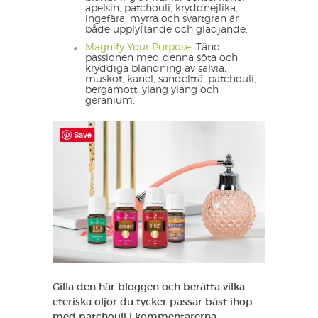
apelsin, patchouli, kryddnejlika,
ingefära, myrra och svartgran är
både upplyftande och glädjande.
Magnify Your Purpose
: Tänd
passionen med denna söta och
kryddiga blandning av salvia,
muskot, kanel, sandelträ, patchouli,
bergamott, ylang ylang och
geranium.
Save
Gilla den här bloggen och berätta vilka
eteriska oljor du tycker passar bäst ihop
med patchouli i kommentarerna.