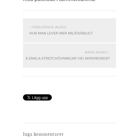
« FÖREGÅENDE INLÄGG
HUR MAN LEVER MER MILJÖVÄNLIGT
NÄSTA INLÄGG »
6 ENKLA STRETCHÖVNINGAR VID SKRIVBORDET
Inga kommentarer