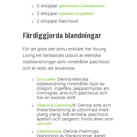
5 droppar
geranium (Geranium)
3 droppar
cypress (Cypress)
2 droppar Patchouli
Färdiggjorda blandningar
För att göra det ännu enklare har Young
Living ett fantastiskt utbud av eteriska
oljeblandningar som innehåller patchouli
och är redo att användas.
Di-Gize®
: Denna eteriska
oljeblandning innehåller oljor av
dragon, ingefära, pepparmynta, en,
citrongräs, anis och patchouli och
har en exotisk doft.
Peace & Calming
®: Denna söta och
friska blandning är utformad med
ylang ylang, blå renfana, patchouli,
apelsin och tangerin. Finns även som
roll-on
!
Abundance
: Denna charmiga
blandning av frankincense, kanel,