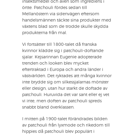
insektsmedel och även som ingrediens i
örtte. Patchouli fördes sedan till
Mellanöstern via sidenvägen eftersom
handelsmännen täckte sina produkter med
växtens blad som de trodde skulle skydda
produkterna från mal.
Vi fortsätter till 1800-talet då franska
kvinnor klädde sig i patchouli-doftande
sjalar. Kejsarinnan Eugenie adopterade
trenden och looken blev mycket
eftertraktad i Europa och andra länder i
västvärlden. Det ryktades att många kvinnor
inte brydde sig om silkessjalarnas mönster
eller design, utan hur starkt de doftade av
patchouli. Huruvida det var sant eller ej vet
vi inte, men doften av patchouli spreds
snabbt bland överklassen.
I mitten på 1900-talet förändrades bilden
av patchouli från lyxmode och rikedom till
hippies då patchouli blev populärt i