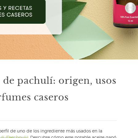
e de pachulí: origen, usos
rfumes caseros
erfil de uno de los ingrediente más usados en la
lí (Patchouli)
. Descubre cómo este notable aceite ganó