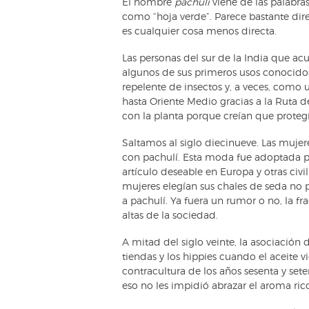
El nombre
pachulí
viene de las palabra
como “hoja verde”. Parece bastante dire
es cualquier cosa menos directa.
Las personas del sur de la India que a
algunos de sus primeros usos conocido
repelente de insectos y, a veces, como u
hasta Oriente Medio gracias a la Ruta 
con la planta porque creían que protegía
Saltamos al siglo diecinueve. Las muje
con pachulí. Esta moda fue adoptada po
artículo deseable en Europa y otras ci
mujeres elegían sus chales de seda no 
a pachulí. Ya fuera un rumor o no, la fr
altas de la sociedad.
A mitad del siglo veinte, la asociación d
tiendas y los hippies cuando el aceite
contracultura de los años sesenta y set
eso no les impidió abrazar el aroma ric