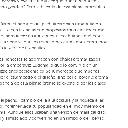
s
patchai
y
ellai
del tamil antiguo que se traducen
cto ¿verdad? Pero la historia de esta planta aromática
cuñaron el nombre del pachulí también desarrollaron
s. Usaban las hojas con propósitos medicinales, como
n ingrediente en infusiones. El pachulí se abrió paso
de la Seda ya que los mercaderes cubrían sus productos
 la seda de las polillas.
res francesas se adornaban con chales aromatizados
r la emperatriz Eugenia lo que lo convirtió en un
vilizaciones occidentales. Se rumoreaba que muchas
por el estampado o el diseño, sino por el potente aroma
agancia de esta planta pronto se extendió por las clases
el pachulí cambió de la alta costura y la riqueza a las
 vio incrementada su popularidad en el movimiento de
enta. Aunque ellos usaban una versión de mala calidad,
o y almizclado y convertirlo en un símbolo de libertad.