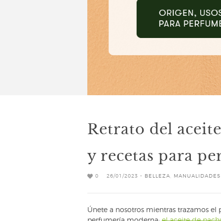
Retrato del aceit
y recetas para pe
0
26/01/2023 -
BELLEZA
,
MANUALIDADES
Únete a nosotros mientras trazamos el p
perfumería moderna:
el aceite de pachu