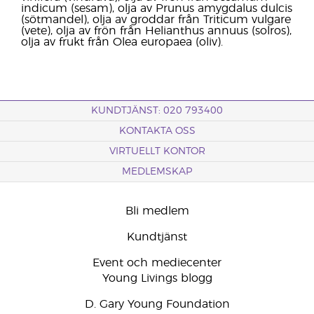
indicum (sesam), olja av Prunus amygdalus dulcis
(sötmandel), olja av groddar från Triticum vulgare
(vete), olja av frön från Helianthus annuus (solros),
olja av frukt från Olea europaea (oliv).
KUNDTJÄNST: 020 793400
KONTAKTA OSS
VIRTUELLT KONTOR
MEDLEMSKAP
Bli medlem
Kundtjänst
Event och mediecenter
Young Livings blogg
D. Gary Young Foundation