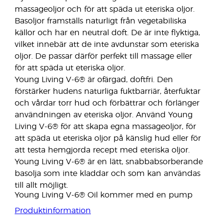
massageoljor och för att späda ut eteriska oljor.
Basoljor framställs naturligt från vegetabiliska
källor och har en neutral doft. De är inte flyktiga,
vilket innebär att de inte avdunstar som eteriska
oljor. De passar därför perfekt till massage eller
för att späda ut eteriska oljor.
Young Living V-6® är ofärgad, doftfri. Den
förstärker hudens naturliga fuktbarriär, återfuktar
och vårdar torr hud och förbättrar och förlänger
användningen av eteriska oljor. Använd Young
Living V-6® för att skapa egna massageoljor, för
att späda ut eteriska oljor på känslig hud eller för
att testa hemgjorda recept med eteriska oljor.
Young Living V-6® är en lätt, snabbabsorberande
basolja som inte kladdar och som kan användas
till allt möjligt.
Young Living V-6® Oil kommer med en pump
Produktinformation