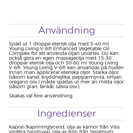
Användning
Späd ut 1 droppe eterisk olja med 5-40 ml
Young Living V-6® Enhanced Vegetable Oil
Complex för att använda oljan utvärtes. Du kan
också göra en egen massageolja med 15-30
droppar eterisk olja och 30-60 ml Young Living
V-6®. Young Living V-6® kan användas på huden
innan man applicerar eteriska oljor. Starka oljor
(såsom kanel, kryddnejlika, pepparmynta, timjan,
oregano osv.) måste spädas ut mer än milda oljor
(såsom gran, fänkål, salvia osv.).
Skakas väl före användning.
Ingredienser
Kapryl-/kaprintriglycerid, olja av kärnor från Vitis
vinifera (vindruva), olja av frön från Sesamum