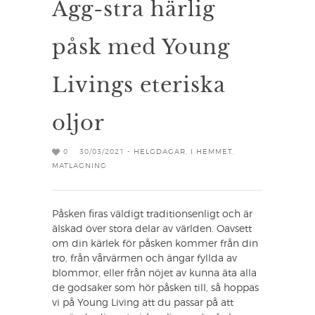
Ägg-stra härlig
påsk med Young
Livings eteriska
oljor
0
30/03/2021 -
HELGDAGAR
,
I HEMMET
,
MATLAGNING
Påsken firas väldigt traditionsenligt och är
älskad över stora delar av världen. Oavsett
om din kärlek för påsken kommer från din
tro, från vårvärmen och ängar fyllda av
blommor, eller från nöjet av kunna äta alla
de godsaker som hör påsken till, så hoppas
vi på Young Living att du passar på att