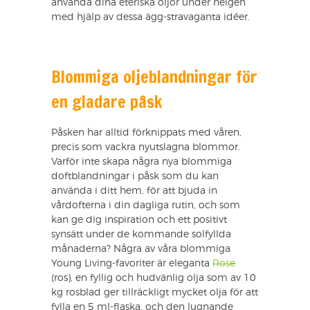
använda dina eteriska oljor under helgen
med hjälp av dessa ägg-stravaganta idéer.
Blommiga oljeblandningar för
en gladare påsk
Påsken har alltid förknippats med våren,
precis som vackra nyutslagna blommor.
Varför inte skapa några nya blommiga
doftblandningar i påsk som du kan
använda i ditt hem, för att bjuda in
vårdofterna i din dagliga rutin, och som
kan ge dig inspiration och ett positivt
synsätt under de kommande solfyllda
månaderna? Några av våra blommiga
Young Living-favoriter är eleganta
Rose
(ros), en fyllig och hudvänlig olja som av 10
kg rosblad ger tillräckligt mycket olja för att
fylla en 5 ml-flaska, och den lugnande