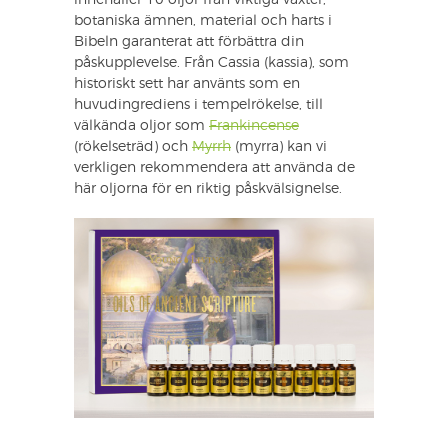
innehåller 10 oljor från viktiga växter,
botaniska ämnen, material och harts i
Bibeln garanterat att förbättra din
påskupplevelse. Från Cassia (kassia), som
historiskt sett har använts som en
huvudingrediens i tempelrökelse, till
välkända oljor som
Frankincense
(rökelseträd) och
Myrrh
(myrra) kan vi
verkligen rekommendera att använda de
här oljorna för en riktig påskvälsignelse.