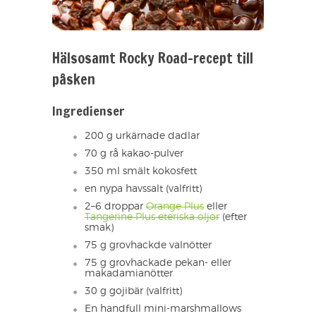
Hälsosamt Rocky Road-recept till
påsken
Ingredienser
200 g urkärnade dadlar
70 g rå kakao-pulver
350 ml smält kokosfett
en nypa havssalt (valfritt)
2–6 droppar
Orange Plus
eller
Tangerine Plus eteriska oljor
(efter
smak)
75 g grovhackde valnötter
75 g grovhackade pekan- eller
makadamianötter
30 g gojibär (valfritt)
En handfull mini-marshmallows