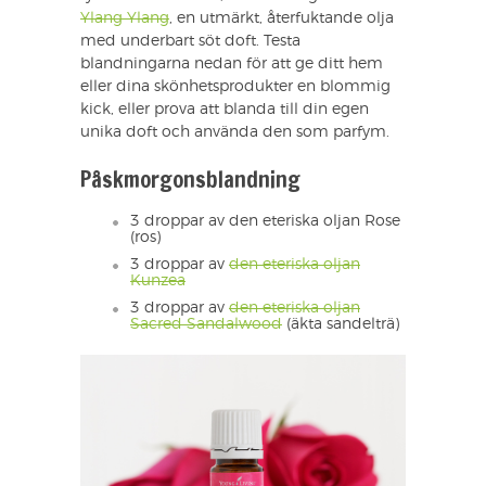
Ylang Ylang
, en utmärkt, återfuktande olja
med underbart söt doft. Testa
blandningarna nedan för att ge ditt hem
eller dina skönhetsprodukter en blommig
kick, eller prova att blanda till din egen
unika doft och använda den som parfym.
Påskmorgonsblandning
3 droppar av den eteriska oljan Rose
(ros)
3 droppar av
den eteriska oljan
Kunzea
3 droppar av
den eteriska oljan
Sacred Sandalwood
(äkta sandelträ)