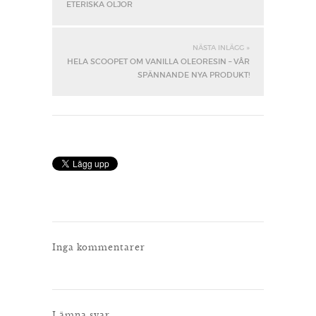
ETERISKA OLJOR
NÄSTA INLÄGG »
HELA SCOOPET OM VANILLA OLEORESIN – VÅR
SPÄNNANDE NYA PRODUKT!
Inga kommentarer
Lämna svar