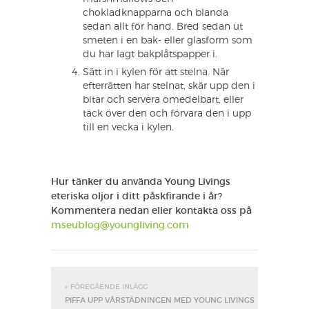
chokladknapparna och blanda
sedan allt för hand. Bred sedan ut
smeten i en bak- eller glasform som
du har lagt bakplåtspapper i.
Sätt in i kylen för att stelna. När
efterrätten har stelnat, skär upp den i
bitar och servera omedelbart, eller
täck över den och förvara den i upp
till en vecka i kylen.
Hur tänker du använda Young Livings
eteriska oljor i ditt påskfirande i år?
Kommentera nedan eller kontakta oss på
mseublog@youngliving.com
« FÖREGÅENDE INLÄGG
PIFFA UPP VÅRSTÄDNINGEN MED YOUNG LIVINGS