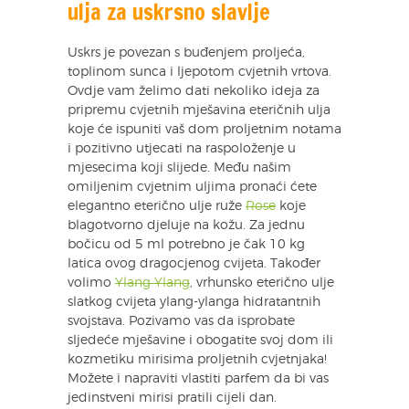
ulja za uskrsno slavlje
Uskrs je povezan s buđenjem proljeća,
toplinom sunca i ljepotom cvjetnih vrtova.
Ovdje vam želimo dati nekoliko ideja za
pripremu cvjetnih mješavina eteričnih ulja
koje će ispuniti vaš dom proljetnim notama
i pozitivno utjecati na raspoloženje u
mjesecima koji slijede. Među našim
omiljenim cvjetnim uljima pronaći ćete
elegantno eterično ulje ruže
Rose
koje
blagotvorno djeluje na kožu. Za jednu
bočicu od 5 ml potrebno je čak 10 kg
latica ovog dragocjenog cvijeta. Također
volimo
Ylang Ylang
, vrhunsko eterično ulje
slatkog cvijeta ylang-ylanga hidratantnih
svojstava. Pozivamo vas da isprobate
sljedeće mješavine i obogatite svoj dom ili
kozmetiku mirisima proljetnih cvjetnjaka!
Možete i napraviti vlastiti parfem da bi vas
jedinstveni mirisi pratili cijeli dan.