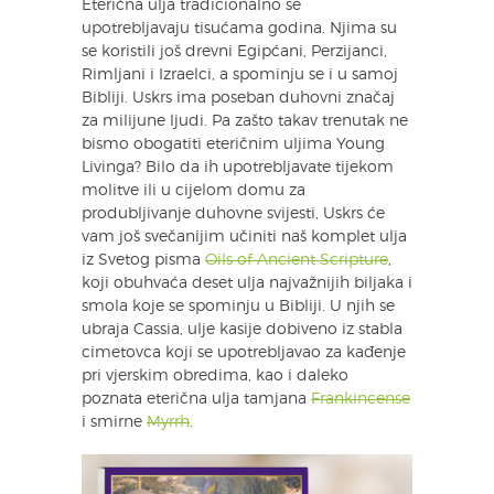
Eterična ulja tradicionalno se
upotrebljavaju tisućama godina. Njima su
se koristili još drevni Egipćani, Perzijanci,
Rimljani i Izraelci, a spominju se i u samoj
Bibliji. Uskrs ima poseban duhovni značaj
za milijune ljudi. Pa zašto takav trenutak ne
bismo obogatiti eteričnim uljima Young
Livinga? Bilo da ih upotrebljavate tijekom
molitve ili u cijelom domu za
produbljivanje duhovne svijesti, Uskrs će
vam još svečanijim učiniti naš komplet ulja
iz Svetog pisma
Oils of Ancient Scripture
,
koji obuhvaća deset ulja najvažnijih biljaka i
smola koje se spominju u Bibliji. U njih se
ubraja Cassia, ulje kasije dobiveno iz stabla
cimetovca koji se upotrebljavao za kađenje
pri vjerskim obredima, kao i daleko
poznata eterična ulja tamjana
Frankincense
i smirne
Myrrh
.