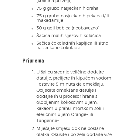
(količina po želji)
75 g grubo nasjeckanih oraha
75 g grubo nasjeckanih pekana i/ili
makadamije
30 g goji bobica (neobavezno)
Šačica malih sljezovih kolačića
Šačica čokoladnih kapljica ili sitno
nasjeckane čokolade
Priprema
U šalicu srednje veličine dodajte
datulje, prelijete ih kipućom vodom
i ostavite 5 minuta da omekšaju.
Ocijedite omekšane datulje i
dodajte ih u procesor hrane s
otopljenim kokosovim uljem,
kakaom u prahu, morskom soli i
eteričnim uljem Orange+ ili
Tangerine+.
Miješajte smjesu dok ne postane
glatka. Okusite i po želji dodajte više