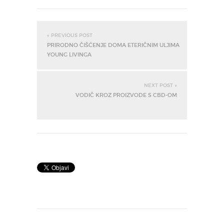
« PREVIOUS POST
PRIRODNO ČIŠĆENJE DOMA ETERIČNIM ULJIMA
YOUNG LIVINGA
NEXT POST »
VODIČ KROZ PROIZVODE S CBD-OM