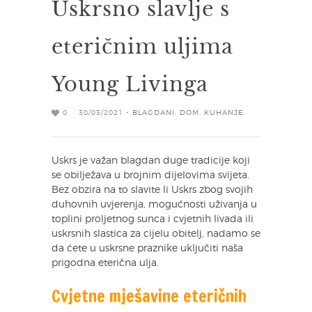
Uskrsno slavlje s
eteričnim uljima
Young Livinga
0
30/03/2021 -
BLAGDANI
,
DOM
,
KUHANJE
Uskrs je važan blagdan duge tradicije koji
se obilježava u brojnim dijelovima svijeta.
Bez obzira na to slavite li Uskrs zbog svojih
duhovnih uvjerenja, mogućnosti uživanja u
toplini proljetnog sunca i cvjetnih livada ili
uskrsnih slastica za cijelu obitelj, nadamo se
da ćete u uskrsne praznike uključiti naša
prigodna eterična ulja.
Cvjetne mješavine eteričnih