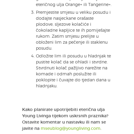
eteričnog ulja Orange+ ili Tangerine+.
Premjestite smjesu u veliku posudu i
dodajte nasjeckane orašaste
plodove, sljezove kolačiće i
čokoladne kapljice te ih pomiješajte
rukom. Zatim smjesu prelijte u
obloženi lim za pečenje ili staklenu
posudu.
Odložite lim ili posudu u hladnjak te
pustite kolač da se ohladi i stvrdne.
Stvrdnuti kolač pažljivo narežite na
komade i odmah poslužite ili
poklopite i čuvajte do tjedan dana u
hladnjaku.
Kako planirate upotrijebiti eterična ulja
Young Livinga tijekom uskrsnih praznika?
Ostavite komentar u nastavku ili nam se
javite na
mseublog@youngliving.com
.