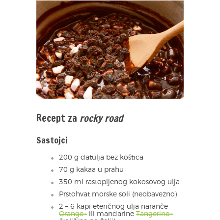
Recept za
rocky road
Sastojci
200 g datulja bez koštica
70 g kakaa u prahu
350 ml rastopljenog kokosovog ulja
Prstohvat morske soli (neobavezno)
2 – 6 kapi eteričnog ulja naranče
Orange+
ili mandarine
Tangerine+