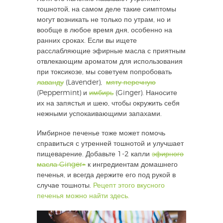
тошнотой, на самом деле такие симптомы
могут возникать не только по утрам, но и
вообще в любое время дня, особенно на
ранних сроках. Если вы ищете
расслабляющие эфирные масла с приятным
отвлекающим ароматом для использования
при токсикозе, мы советуем попробовать
лаванду
(Lavender),
мяту перечную
(Peppermint) и
имбирь
(Ginger). Наносите
их на запястья и шею, чтобы окружить себя
нежными успокаивающими запахами.
Имбирное печенье тоже может помочь
справиться с утренней тошнотой и улучшает
пищеварение. Добавьте 1-2 капли
эфирного
масла Ginger+
к ингредиентам домашнего
печенья, и всегда держите его под рукой в
случае тошноты.
Рецепт этого вкусного
печенья можно найти здесь.