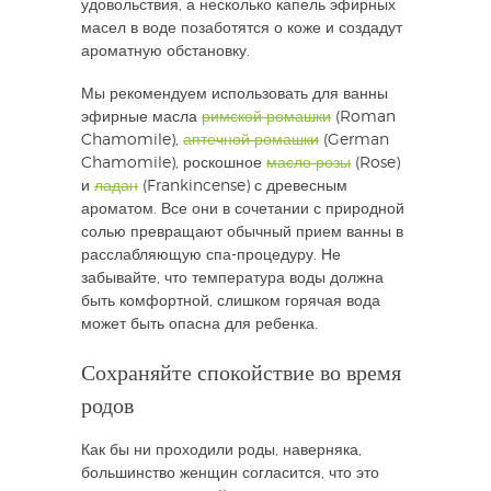
удовольствия, а несколько капель эфирных
масел в воде позаботятся о коже и создадут
ароматную обстановку.
Мы рекомендуем использовать для ванны
эфирные масла
римской ромашки
(Roman
Chamomile),
аптечной ромашки
(German
Chamomile), роскошное
масло розы
(Rose)
и
ладан
(Frankincense) с древесным
ароматом. Все они в сочетании с природной
солью превращают обычный прием ванны в
расслабляющую спа-процедуру. Не
забывайте, что температура воды должна
быть комфортной, слишком горячая вода
может быть опасна для ребенка.
Сохраняйте спокойствие во время
родов
Как бы ни проходили роды, наверняка,
большинство женщин согласится, что это