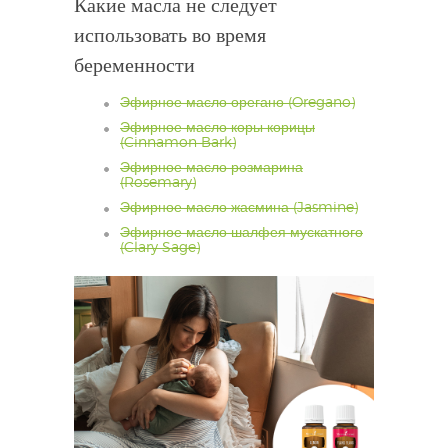
Какие масла не следует
использовать во время
беременности
Эфирное масло орегано (Oregano)
Эфирное масло коры корицы
(Cinnamon Bark)
Эфирное масло розмарина
(Rosemary)
Эфирное масло жасмина (Jasmine)
Эфирное масло шалфея мускатного
(Clary Sage)