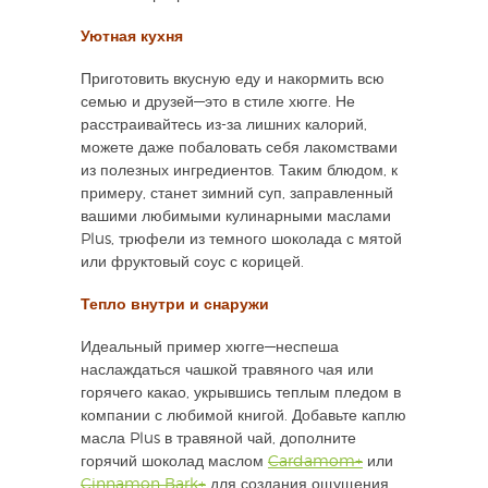
Уютная кухня
Приготовить вкусную еду и накормить всю
семью и друзей—это в стиле хюгге. Не
расстраивайтесь из-за лишних калорий,
можете даже побаловать себя лакомствами
из полезных ингредиентов. Таким блюдом, к
примеру, станет зимний суп, заправленный
вашими любимыми кулинарными маслами
Plus, трюфели из темного шоколада с мятой
или фруктовый соус с корицей.
Тепло внутри и снаружи
Идеальный пример хюгге—неспеша
наслаждаться чашкой травяного чая или
горячего какао, укрывшись теплым пледом в
компании с любимой книгой. Добавьте каплю
масла Plus в травяной чай, дополните
горячий шоколад маслом
Cardamom+
или
Cinnamon Bark+
для создания ощущения