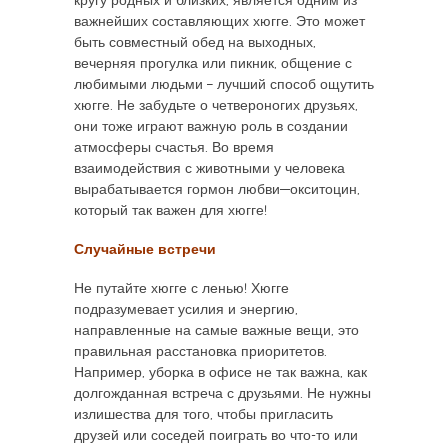
кругу родных и близких, является одним из
важнейших составляющих хюгге. Это может
быть совместный обед на выходных,
вечерняя прогулка или пикник, общение с
любимыми людьми – лучший способ ощутить
хюгге. Не забудьте о четвероногих друзьях,
они тоже играют важную роль в создании
атмосферы счастья. Во время
взаимодействия с животными у человека
вырабатывается гормон любви—окситоцин,
который так важен для хюгге!
Случайные встречи
Не путайте хюгге с ленью! Хюгге
подразумевает усилия и энергию,
направленные на самые важные вещи, это
правильная расстановка приоритетов.
Например, уборка в офисе не так важна, как
долгожданная встреча с друзьями. Не нужны
излишества для того, чтобы пригласить
друзей или соседей поиграть во что-то или