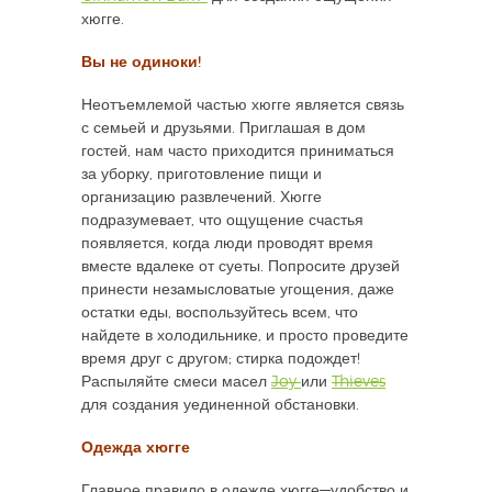
хюгге.
Вы не одиноки!
Неотъемлемой частью хюгге является связь
с семьей и друзьями. Приглашая в дом
гостей, нам часто приходится приниматься
за уборку, приготовление пищи и
организацию развлечений. Хюгге
подразумевает, что ощущение счастья
появляется, когда люди проводят время
вместе вдалеке от суеты. Попросите друзей
принести незамысловатые угощения, даже
остатки еды, воспользуйтесь всем, что
найдете в холодильнике, и просто проведите
время друг с другом; стирка подождет!
Распыляйте смеси масел
Joy
или
Thieves
для создания уединенной обстановки.
Одежда хюгге
Главное правило в одежде хюгге—удобство и