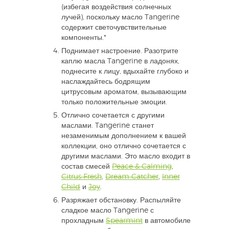
(избегая воздействия солнечных
лучей), поскольку масло Tangerine
содержит светочувствительные
компоненты.*
Поднимает настроение. Разотрите
каплю масла Tangerine в ладонях,
поднесите к лицу, вдыхайте глубоко и
наслаждайтесь бодрящим
цитрусовым ароматом, вызывающим
только положительные эмоции.
Отлично сочетается с другими
маслами. Tangerine станет
незаменимым дополнением к вашей
коллекции, оно отлично сочетается с
другими маслами. Это масло входит в
состав смесей
Peace & Calming
,
Citrus Fresh
,
Dream Catcher
,
Inner
Child
и
Joy
.
Разряжает обстановку. Распыляйте
сладкое масло Tangerine с
прохладным
Spearmint
в автомобиле