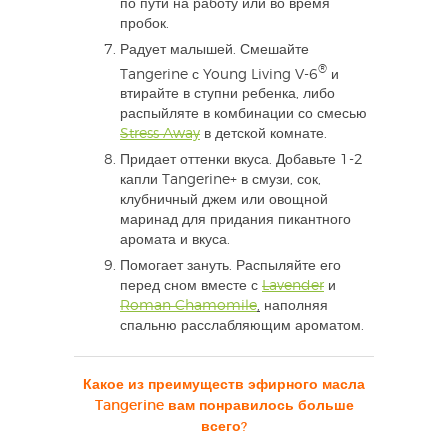
по пути на работу или во время
пробок.
Радует малышей. Смешайте
®
Tangerine с Young Living V-6
и
втирайте в ступни ребенка, либо
распыйляте в комбинации со смесью
Stress Away
в детской комнате.
Придает оттенки вкуса. Добавьте 1-2
капли Tangerine+ в смузи, сок,
клубничный джем или овощной
маринад для придания пикантного
аромата и вкуса.
Помогает зануть. Распыляйте его
перед сном вместе с
Lavender
и
Roman Chamomile
,
наполняя
спальню расслабляющим ароматом.
Какое из преимуществ эфирного масла
Tangerine вам понравилось больше
всего?