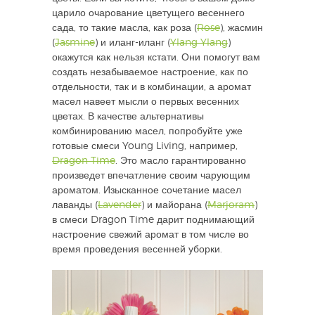
царило очарование цветущего весеннего
сада, то такие масла, как роза (
Rose
), жасмин
(
Jasmine
) и иланг-иланг (
Ylang Ylang
)
окажутся как нельзя кстати. Они помогут вам
создать незабываемое настроение, как по
отдельности, так и в комбинации, а аромат
масел навеет мысли о первых весенних
цветах. В качестве альтернативы
комбинированию масел, попробуйте уже
готовые смеси Young Living, например,
Dragon Time
. Это масло гарантированно
произведет впечатление своим чарующим
ароматом. Изысканное сочетание масел
лаванды (
Lavender
) и майорана (
Marjoram
)
в смеси Dragon Time дарит поднимающий
настроение свежий аромат в том числе во
время проведения весенней уборки.