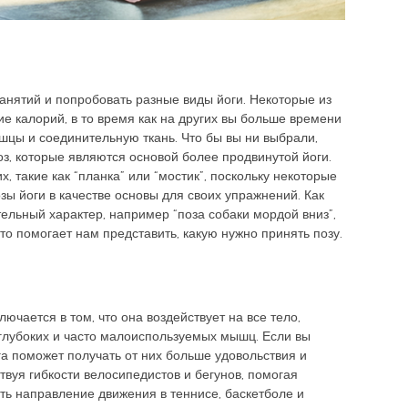
занятий и попробовать разные виды йоги. Некоторые из
е калорий, в то время как на других вы больше времени
шцы и соединительную ткань. Что бы вы ни выбрали,
оз, которые являются основой более продвинутой йоги.
, такие как “планка” или “мостик”, поскольку некоторые
зы йоги в качестве основы для своих упражнений. Как
тельный характер, например “поза собаки мордой вниз”,
Это помогает нам представить, какую нужно принять позу.
ючается в том, что она воздействует на все тело,
 глубоких и часто малоиспользуемых мышц. Если вы
га поможет получать от них больше удовольствия и
вуя гибкости велосипедистов и бегунов, помогая
ть направление движения в теннисе, баскетболе и