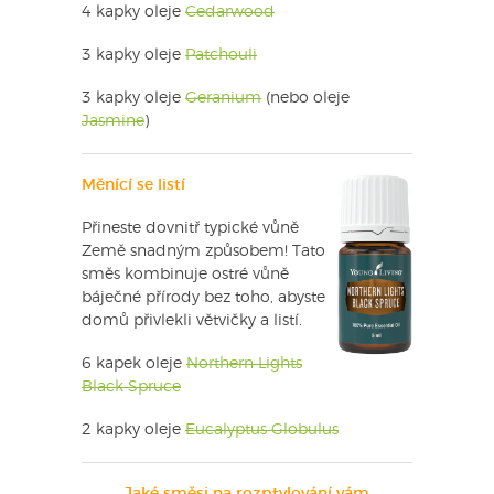
4 kapky oleje
Cedarwood
3 kapky oleje
Patchouli
3 kapky oleje
Geranium
(nebo oleje
Jasmine
)
Měnící se listí
Přineste dovnitř typické vůně
Země snadným způsobem! Tato
směs kombinuje ostré vůně
báječné přírody bez toho, abyste
domů přivlekli větvičky a listí.
6 kapek oleje
Northern Lights
Black Spruce
2 kapky oleje
Eucalyptus Globulus
Jaké směsi na rozptylování vám