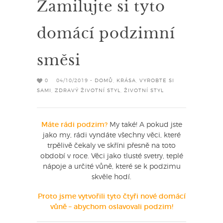
Zamilujte si tyto
domácí podzimní
směsi
0
04/10/2019 -
DOMŮ
,
KRÁSA
,
VYROBTE SI
SAMI
,
ZDRAVÝ ŽIVOTNÍ STYL
,
ŽIVOTNÍ STYL
Máte rádi podzim?
My také! A pokud jste
jako my, rádi vyndáte všechny věci, které
trpělivě čekaly ve skříni přesně na toto
období v roce. Věci jako tlusté svetry, teplé
nápoje a určité vůně, které se k podzimu
skvěle hodí.
Proto jsme vytvořili tyto čtyři nové domácí
vůně – abychom oslavovali podzim!