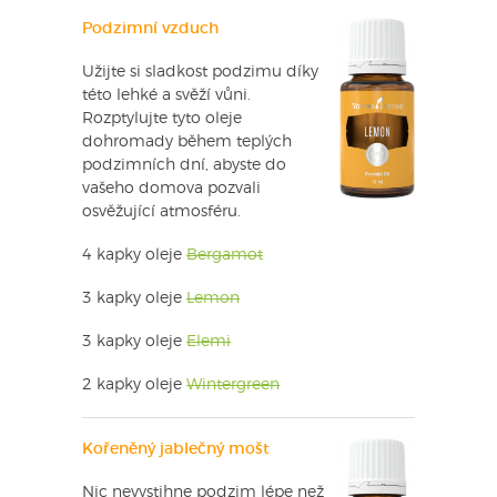
Podzimní vzduch
Užijte si sladkost podzimu díky
této lehké a svěží vůni.
Rozptylujte tyto oleje
dohromady během teplých
podzimních dní, abyste do
vašeho domova pozvali
osvěžující atmosféru.
4 kapky oleje
Bergamot
3 kapky oleje
Lemon
3 kapky oleje
Elemi
2 kapky oleje
Wintergreen
Kořeněný jablečný mošt
Nic nevystihne podzim lépe než