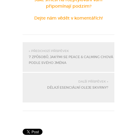
připomínají podzim?
Dejte nám vědět v komentářích!
« PŘEDCHOZÍ PŘÍSPĚVEK
7 ZPŮSOBŮ, JAKÝMI SE PEACE & CALMING CHOVÁ
PODLE SVÉHO JMÉNA
DALŠÍ PŘÍSPĚVEK »
DĚLAJÍ ESENCIÁLNÍ OLEJE SKVRNY?