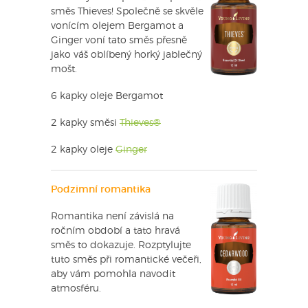
směs Thieves! Společně se skvěle
vonícím olejem Bergamot a
Ginger voní tato směs přesně
jako váš oblíbený horký jablečný
mošt.
6 kapky oleje Bergamot
2 kapky směsi
Thieves®
2 kapky oleje
Ginger
Podzimní romantika
Romantika není závislá na
ročním období a tato hravá
směs to dokazuje. Rozptylujte
tuto směs při romantické večeři,
aby vám pomohla navodit
atmosféru.